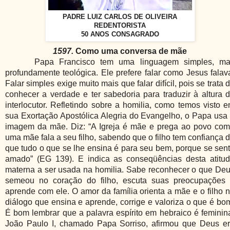
PADRE LUIZ CARLOS DE OLIVEIRA
REDENTORISTA
50 ANOS CONSAGRADO
1597.
Como uma conversa de mãe
Papa Francisco tem uma linguagem simples, m
profundamente teológica. Ele prefere falar como Jesus falav
Falar simples exige muito mais que falar difícil, pois se trata 
conhecer a verdade e ter sabedoria para traduzir à altura 
interlocutor. Refletindo sobre a homilia, como temos visto 
sua Exortação Apostólica Alegria do Evangelho, o Papa usa
imagem da mãe. Diz: “A Igreja é mãe e prega ao povo co
uma mãe fala a seu filho, sabendo que o filho tem confiança 
que tudo o que se lhe ensina é para seu bem, porque se sen
amado” (EG 139). E indica as conseqüências desta atitu
materna a ser usada na homilia. Sabe reconhecer o que De
semeou no coração do filho, escuta suas preocupações
aprende com ele. O amor da família orienta a mãe e o filho 
diálogo que ensina e aprende, corrige e valoriza o que é bo
É bom lembrar que a palavra espírito em hebraico é feminin
João Paulo I, chamado Papa Sorriso, afirmou que Deus e