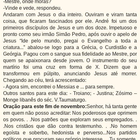
-Mestre, onde moras?
-Vinde e vede, respondeu.
Andaram com Jesus o dia inteiro. Ouviram e viram tanta
coisa, que ficaram fascinados por ele. André foi um dos
primeiros discípulos de Jesus e um dos doze. Impetuoso e
pronto como seu irmão Simão Pedro, após ouvir o apelo de
Jesus “Ide pelo mundo, pregai o Evangelho a toda a
criatura...” abalou-se logo para a Grécia, o Curdistão e a
Geórgia. Pagou com o sangue sua fidelidade ao Mestre, por
quem se apaixonara desde jovem. O instrumento do seu
martírio foi uma cruz em forma de X. Dizem que a
transformou em púlpito, anunciando Jesus até morrer.
Chegando ao céu, terá acrescentado:
- Agora sim, encontrei o Messias e ... para sempre.
Outros santos para este dia: - Troiano; - Justina; Zósimo –
Monge libanês do séc. V.Taumaturgo.
Oração para este fim de novembro:
Senhor, há tanta gente
em quem não posso acreditar: Nos poderosos que oprimem
os povos. . .Nos patrões que exploram seus empregados. .
.Nos cristãos que dão contra testemunho. . .No homem
egoísta e soberbo, hedonista e perverso...Nos partidos
políticos que procuram seu próprio interesse. . .Tu somente,