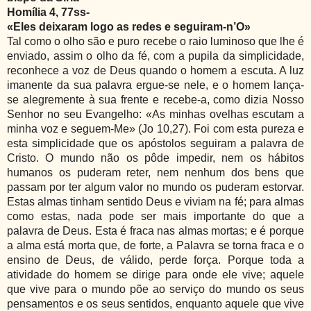
Homília 4, 77ss-
«Eles deixaram logo as redes e seguiram-n’O»
Tal como o olho são e puro recebe o raio luminoso que lhe é
enviado, assim o olho da fé, com a pupila da simplicidade,
reconhece a voz de Deus quando o homem a escuta. A luz
imanente da sua palavra ergue-se nele, e o homem lança-
se alegremente à sua frente e recebe-a, como dizia Nosso
Senhor no seu Evangelho: «As minhas ovelhas escutam a
minha voz e seguem-Me» (Jo 10,27). Foi com esta pureza e
esta simplicidade que os apóstolos seguiram a palavra de
Cristo. O mundo não os pôde impedir, nem os hábitos
humanos os puderam reter, nem nenhum dos bens que
passam por ter algum valor no mundo os puderam estorvar.
Estas almas tinham sentido Deus e viviam na fé; para almas
como estas, nada pode ser mais importante do que a
palavra de Deus. Esta é fraca nas almas mortas; e é porque
a alma está morta que, de forte, a Palavra se torna fraca e o
ensino de Deus, de válido, perde força. Porque toda a
atividade do homem se dirige para onde ele vive; aquele
que vive para o mundo põe ao serviço do mundo os seus
pensamentos e os seus sentidos, enquanto aquele que vive