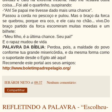
coisa....Foi até o quartinho, suspirando:
-“Ah! Se papai me tivesse dado mais uma chance”.
Passou a corda no pescoço e pulou. Mas o braço da forca
se quebrou, porque era oco, e ele caiu no chão... vivo.Do
braço partido da forca escorreram muitas moedas e um
bilhete:
-“Meu filho, é a última chance. Seu pai!”
E o rapaz mudou de vida
PALAVRA DA BÍBLIA
: Perdoa, pois, a maldade do povo
conforme tua grande misericórdia, e da mesma forma como
o suportaste desde o Egito até aqui!
Recomende este portal aos seus amigos:
http://www.boletimpadrepelagio.org/
IERÁRDI NETO
at
09:37
Nenhum comentário:
Compartilhar
REFLETINDO A PALAVRA - “Escolheu-