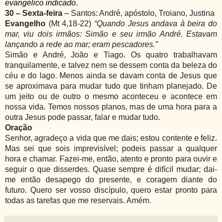
evangélico indicado
.
30 – Sexta-feira
–
Santos: André, apóstolo, Troiano, Justina
Evangelho
(Mt 4,18-22)
“Quando Jesus andava à beira do
mar, viu dois irmãos: Simão e seu irmão André. Estavam
lançando a rede ao mar; eram pescadores.”
Simão e André, João e Tiago. Os quatro trabalhavam
tranquilamente, e talvez nem se dessem conta da beleza do
céu e do lago. Menos ainda se davam conta de Jesus que
se aproximava para mudar tudo que tinham planejado. De
um jeito ou de outro o mesmo aconteceu e acontece em
nossa vida. Temos nossos planos, mas de uma hora para a
outra Jesus pode passar, falar e mudar tudo.
Oração
Senhor, agradeço a vida que me dais; estou contente e feliz.
Mas sei que sois imprevisível; podeis passar a qualquer
hora e chamar. Fazei-me, então, atento e pronto para ouvir e
seguir o que disserdes. Quase sempre é difícil mudar; dai-
me então desapego do presente, e coragem diante do
futuro. Quero ser vosso discípulo, quero estar pronto para
todas as tarefas que me reservais. Amém
.