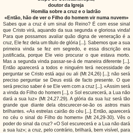
doutor da Igreja
Homilia sobre a cruz e o ladrão
«Então, hão de ver o Filho do homem vir numa nuvem»
Sabes que a cruz é um sinal do Reino? É com esse sinal
que Cristo virá, aquando da sua segunda e gloriosa vinda!
Para que possamos avaliar quão digna de veneração é a
cruz, Ele fez dela um título de glória [...]. Sabemos que a sua
primeira vinda se fez em segredo, e essa discrição era
justificada, porque Ele veio procurar o que estava morto.
Mas a segunda vinda passar-se-á de maneira diferente [...].
Então aparecerá a todos e ninguém terá necessidade de
perguntar se Cristo está aqui ou ali (Mt 24,26) [...]; não será
preciso perguntar se Deus está de facto presente. O que
será preciso saber é se Ele vem com a cruz [...]. «Assim será
a vinda do Filho do homem [...], o Sol escurecerá, a Lua não
dará a sua luz» (Mt 24,27.29). A glória da sua luz será tão
grande que diante dela obscurecer-se-ão os astros mais
brilhantes. «As estrelas cairão do céu [...]. Então, aparecerá
no céu o sinal do Filho do homem» (Mt 24,29-30). Vês o
poder do sinal da cruz? «O Sol escurecerá e a Lua não dará
a sua luz»; a cruz, pelo contrário, brilhará, bem visível, para