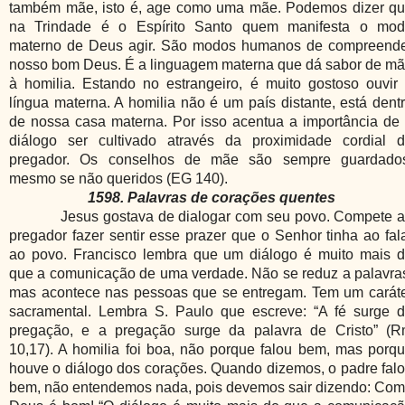
também mãe, isto é, age como uma mãe. Podemos dizer q
na Trindade é o Espírito Santo quem manifesta o mo
materno de Deus agir. São modos humanos de compreend
nosso bom Deus. É a linguagem materna que dá sabor de m
à homilia. Estando no estrangeiro, é muito gostoso ouvir
língua materna. A homilia não é um país distante, está dent
de nossa casa materna. Por isso acentua a importância de
diálogo ser cultivado através da proximidade cordial 
pregador. Os conselhos de mãe são sempre guardado
mesmo se não queridos (EG 140).
1598. Palavras de corações quentes
Jesus gostava de dialogar com seu povo. Compete 
pregador fazer sentir esse prazer que o Senhor tinha ao fal
ao povo. Francisco lembra que um diálogo é muito mais 
que a comunicação de uma verdade. Não se reduz a palavra
mas acontece nas pessoas que se entregam. Tem um carát
sacramental. Lembra S. Paulo que escreve: “A fé surge 
pregação, e a pregação surge da palavra de Cristo” (
10,17). A homilia foi boa, não porque falou bem, mas porq
houve o diálogo dos corações. Quando dizemos, o padre fal
bem, não entendemos nada, pois devemos sair dizendo: Co