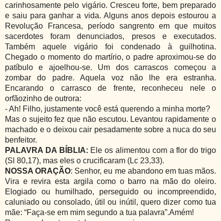
carinhosamente pelo vigário. Cresceu forte, bem preparado
e saiu para ganhar a vida. Alguns anos depois estourou a
Revolução Francesa, período sangrento em que muitos
sacerdotes foram denunciados, presos e executados.
Também aquele vigário foi condenado à guilhotina.
Chegado o momento do martírio, o padre aproximou-se do
patíbulo e ajoelhou-se. Um dos carrascos começou a
zombar do padre. Aquela voz não lhe era estranha.
Encarando o carrasco de frente, reconheceu nele o
orfãozinho de outrora:
- Ah! Filho, justamente você está querendo a minha morte?
Mas o sujeito fez que não escutou. Levantou rapidamente o
machado e o deixou cair pesadamente sobre a nuca do seu
benfeitor.
PALAVRA DA BÍBLIA:
Ele os alimentou com a flor do trigo
(Sl 80,17), mas eles o crucificaram (Lc 23,33).
NOSSA ORAÇÃO
: Senhor, eu me abandono em tuas mãos.
Vira e revira esta argila como o barro na mão do oleiro.
Elogiado ou humilhado, perseguido ou incompreendido,
caluniado ou consolado, útil ou inútil, quero dizer como tua
mãe: “Faça-se em mim segundo a tua palavra”.Amém!