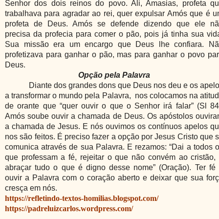
Senhor dos dois reinos do povo. Ali, Amasias, profeta q
trabalhava para agradar ao rei, quer expulsar Amós que é 
profeta de Deus. Amós se defende dizendo que ele n
precisa da profecia para comer o pão, pois já tinha sua vid
Sua missão era um encargo que Deus lhe confiara. N
profetizava para ganhar o pão, mas para ganhar o povo pa
Deus.
Opção pela Palavra
Diante dos grandes dons que Deus nos deu e os apel
a transformar o mundo pela Palavra,
nos colocamos na atitu
de orante que “quer ouvir o que o Senhor irá falar” (Sl 84
Amós soube ouvir a chamada de Deus. Os apóstolos ouvir
a chamada de Jesus. E nós ouvimos os contínuos apelos q
nos são feitos. É preciso fazer a opção por Jesus Cristo que 
comunica através de sua Palavra. E rezamos: “Dai a todos 
que professam a fé, rejeitar o que não convém ao cristão,
abraçar tudo o que é digno desse nome” (Oração). Ter fé
ouvir a Palavra com o coração aberto e deixar que sua for
cresça em nós.
https://refletindo-textos-homilias.blogspot.com/
https://padreluizcarlos.wordpress.com/