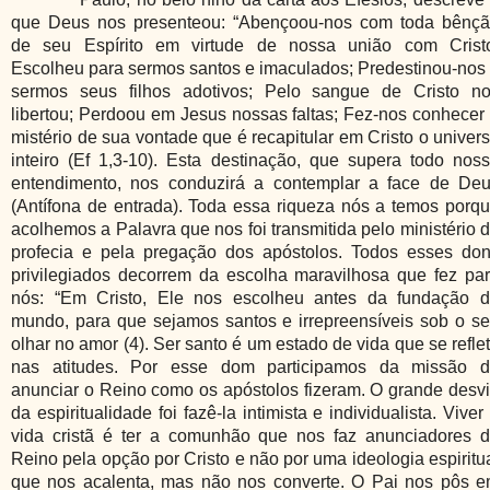
que Deus nos presenteou: “Abençoou-nos com toda bênç
de seu Espírito em virtude de nossa união com Crist
Escolheu para sermos santos e imaculados; Predestinou-nos
sermos seus filhos adotivos; Pelo sangue de Cristo n
libertou; Perdoou em Jesus nossas faltas; Fez-nos conhecer
mistério de sua vontade que é recapitular em Cristo o univer
inteiro (Ef 1,3-10). Esta destinação, que supera todo nos
entendimento, nos conduzirá a contemplar a face de De
(Antífona de entrada). Toda essa riqueza nós a temos porq
acolhemos a Palavra que nos foi transmitida pelo ministério 
profecia e pela pregação dos apóstolos. Todos esses do
privilegiados decorrem da escolha maravilhosa que fez pa
nós: “Em Cristo, Ele nos escolheu antes da fundação 
mundo, para que sejamos santos e irrepreensíveis sob o s
olhar no amor (4). Ser santo é um estado de vida que se refle
nas atitudes. Por esse dom participamos da missão 
anunciar o Reino como os apóstolos fizeram. O grande desv
da espiritualidade foi fazê-la intimista e individualista. Viver
vida cristã é ter a comunhão que nos faz anunciadores 
Reino pela opção por Cristo e não por uma ideologia espiritu
que nos acalenta, mas não nos converte. O Pai nos pôs 