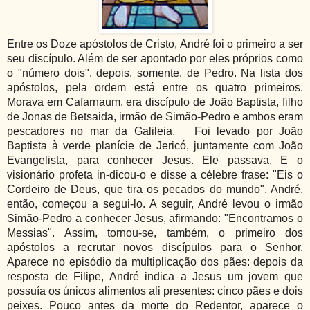
Entre os Doze apóstolos de Cristo, André foi o primeiro a ser
seu discípulo. Além de ser apontado por eles próprios como
o "número dois", depois, somente, de Pedro. Na lista dos
apóstolos, pela ordem está entre os quatro primeiros.
Morava em Cafarnaum, era discípulo de João Baptista, filho
de Jonas de Betsaida, irmão de Simão-Pedro e ambos eram
pescadores no mar da Galileia. Foi levado por João
Baptista à verde planície de Jericó, juntamente com João
Evangelista, para conhecer Jesus. Ele passava. E o
visionário profeta in-dicou-o e disse a célebre frase: "Eis o
Cordeiro de Deus, que tira os pecados do mundo". André,
então, começou a segui-lo. A seguir, André levou o irmão
Simão-Pedro a conhecer Jesus, afirmando: "Encontramos o
Messias". Assim, tornou-se, também, o primeiro dos
apóstolos a recrutar novos discípulos para o Senhor.
Aparece no episódio da multiplicação dos pães: depois da
resposta de Filipe, André indica a Jesus um jovem que
possuía os únicos alimentos ali presentes: cinco pães e dois
peixes. Pouco antes da morte do Redentor, aparece o