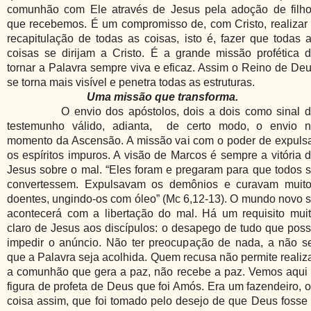
comunhão com Ele através de Jesus pela adoção de filh
que recebemos. É um compromisso de, com Cristo, realizar
recapitulação de todas as coisas, isto é, fazer que todas 
coisas se dirijam a Cristo. É a grande missão profética 
tornar a Palavra sempre viva e eficaz. Assim o Reino de De
se torna mais visível e penetra todas as estruturas.
Uma missão que transforma.
O envio dos apóstolos, dois a dois como sinal 
testemunho válido, adianta,
de certo modo, o envio 
momento da Ascensão. A missão vai com o poder de expuls
os espíritos impuros. A visão de Marcos é sempre a vitória 
Jesus sobre o mal. “Eles foram e pregaram para que todos 
convertessem. Expulsavam os demônios e curavam muit
doentes, ungindo-os com óleo” (Mc 6,12-13). O mundo novo 
acontecerá com a libertação do mal. Há um requisito mui
claro de Jesus aos discípulos: o desapego de tudo que pos
impedir o anúncio. Não ter preocupação de nada, a não s
que a Palavra seja acolhida. Quem recusa não permite realiz
a comunhão que gera a paz, não recebe a paz. Vemos aqui
figura de profeta de Deus que foi Amós. Era um fazendeiro, 
coisa assim, que foi tomado pelo desejo de que Deus fosse