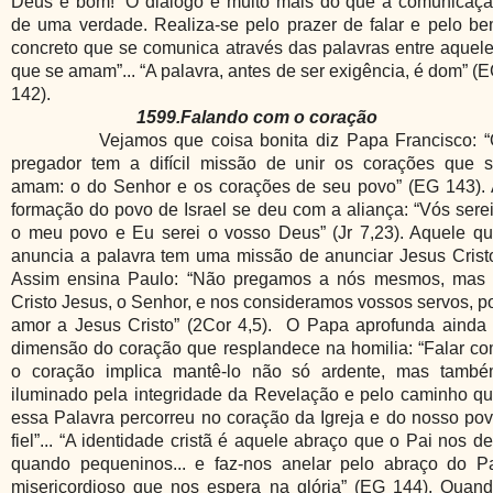
Deus é bom! “O diálogo é muito mais do que a comunicaç
de uma verdade. Realiza-se pelo prazer de falar e pelo b
concreto que se comunica através das palavras entre aquel
que se amam”... “A palavra, antes de ser exigência, é dom” (
142).
1599.Falando com o coração
Vejamos que coisa bonita diz Papa Francisco: 
pregador tem a difícil missão de unir os corações que 
amam: o do Senhor e os corações de seu povo” (EG 143).
formação do povo de Israel se deu com a aliança: “Vós sere
o meu povo e Eu serei o vosso Deus” (Jr 7,23). Aquele q
anuncia a palavra tem uma missão de anunciar Jesus Crist
Assim ensina Paulo: “Não pregamos a nós mesmos, mas
Cristo Jesus, o Senhor, e nos consideramos vossos servos, p
amor a Jesus Cristo” (2Cor 4,5).
O Papa aprofunda ainda
dimensão do coração que resplandece na homilia: “Falar c
o coração implica mantê-lo não só ardente, mas tamb
iluminado pela integridade da Revelação e pelo caminho q
essa Palavra percorreu no coração da Igreja e do nosso po
fiel”... “A identidade cristã é aquele abraço que o Pai nos d
quando pequeninos... e faz-nos anelar pelo abraço do P
misericordioso que nos espera na glória” (EG 144). Quan