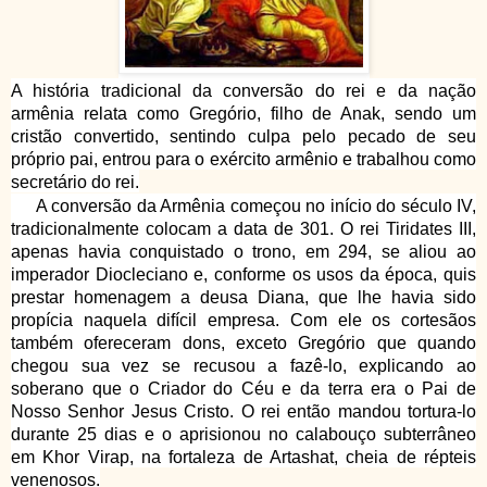
A história tradicional da conversão do rei e da nação
armênia relata como Gregório, filho de Anak, sendo um
cristão convertido, sentindo culpa pelo pecado de seu
próprio pai, entrou para o exército armênio e trabalhou como
secretário do rei.
A conversão da Armênia começou no início do século IV,
tradicionalmente colocam a data de 301. O rei Tiridates III,
apenas havia conquistado o trono, em 294, se aliou ao
imperador Diocleciano e, conforme os usos da época, quis
prestar homenagem a deusa Diana, que lhe havia sido
propícia naquela difícil empresa. Com ele os cortesãos
também ofereceram dons, exceto Gregório que quando
chegou sua vez se recusou a fazê-lo, explicando ao
soberano que o Criador do Céu e da terra era o Pai de
Nosso Senhor Jesus Cristo. O rei então mandou tortura-lo
durante 25 dias e o aprisionou no calabouço subterrâneo
em Khor Virap, na fortaleza de Artashat, cheia de répteis
venenosos.