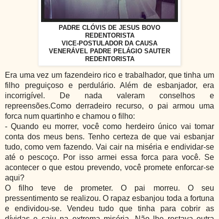
PADRE CLÓVIS DE JESUS BOVO
REDENTORISTA
VICE-POSTULADOR DA CAUSA
VENERÁVEL PADRE PELÁGIO SAUTER
REDENTORISTA
Era uma vez um fazendeiro rico e trabalhador, que tinha um
filho preguiçoso e perdulário. Além de esbanjador, era
incorrigível. De nada valeram conselhos e
repreensões.Como derradeiro recurso, o pai armou uma
forca num quartinho e chamou o filho:
- Quando eu morrer, você como herdeiro único vai tomar
conta dos meus bens. Tenho certeza de que vai esbanjar
tudo, como vem fazendo. Vai cair na miséria e endividar-se
até o pescoço. Por isso armei essa forca para você. Se
acontecer o que estou prevendo, você promete enforcar-se
aqui?
O filho teve de prometer. O pai morreu. O seu
pressentimento se realizou. O rapaz esbanjou toda a fortuna
e endividou-se. Vendeu tudo que tinha para cobrir as
dívidas e caiu na extrema miséria. Não lhe restava outra